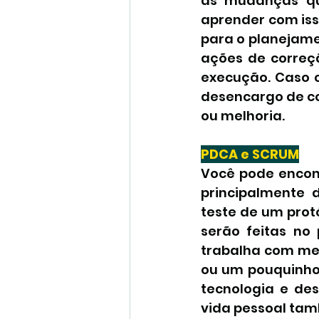
as mudanças que
aprender com isso
para o planejame
ações de correç
execução. Caso c
desencargo de co
ou melhoria.
PDCA e SCRUM
Você pode encon
principalmente 
teste de um protó
serão feitas no 
trabalha com mel
ou um pouquinho 
tecnologia e de
vida pessoal tam