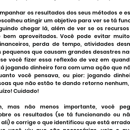
mpanhar os resultados dos seus métodos e est
colheu atingir um objetivo para ver se tá func
uindo chegar lá, além de ver se os recursos
e bem aproveitados. Você pode evitar muitos
financeiros, perda de tempo, atividades desn
s pequenos que causam grandes desastres nas
 se você fizer essa reflexão de vez em quand
tá jogando dinheiro fora com uma ação que nã
uanto você pensava, ou pior: jogando dinhei
soas que não estão te dando retorno nenhum, 
uízo! Cuidado!
m, mas não menos importante, você peg
obre os resultados (se tá funcionando ou nã
ali) e corrige o que identificou que está errad