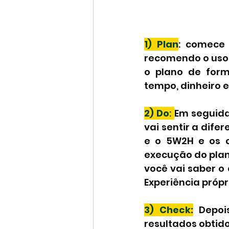
1) Plan
: comece 
recomendo o uso
o plano de form
tempo, dinheiro e
2) Do
:
Em seguida,
vai sentir a dif
e o 5W2H e os qu
execução do plan
você vai saber o 
Experiência própr
3) Check:
 Depoi
resultados obtido