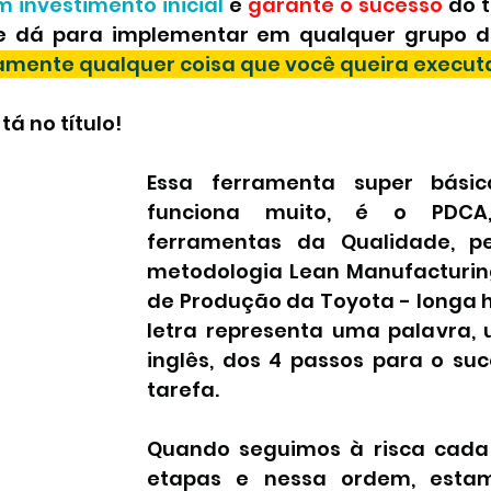
 investimento inicial
 e 
garante o sucesso 
do t
amente qualquer coisa que você queira execut
ng
 tá no título!
Essa ferramenta super básic
funciona muito, é o PDCA
ferramentas da Qualidade, pe
metodologia Lean Manufacturin
de Produção da Toyota - longa hi
letra representa uma palavra,
inglês, dos 4 passos para o su
tarefa.
Quando seguimos à risca cada
etapas e nessa ordem, estam