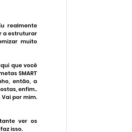
u realmente 
 a estruturar 
mizar muito 
qui que você 
 metas SMART 
ho, então, a 
tas, enfim.. 
 Vai por mim. 
ante ver os 
faz isso.