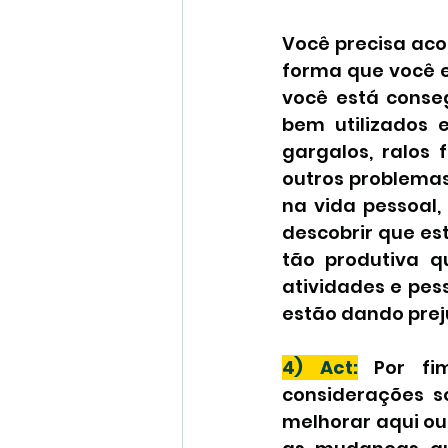
Você precisa aco
forma que você es
você está conseg
bem utilizados 
gargalos, ralos 
outros problema
na vida pessoal,
descobrir que es
tão produtiva q
atividades e pes
estão dando prej
4) Act:
 Por fi
considerações s
melhorar aqui ou 