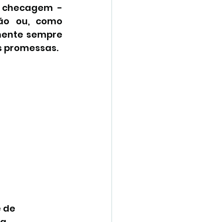
 checagem - 
ão ou, como 
lmente sempre 
as promessas.
 de 
a 