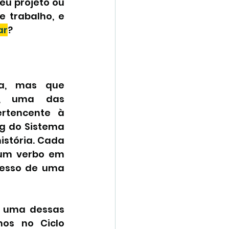
eu projeto ou 
da tua ideia, que dá para implementar em qualquer grupo de trabalho, e 
ar
?
a, mas que 
, uma das 
rtencente à 
g do Sistema 
stória. Cada 
 um verbo em 
cesso de uma 
 uma dessas 
os no Ciclo 