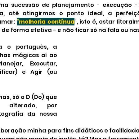
uma sucessão de planejamento - execução -
ta, até atingirmos o ponto ideal, a perfeiç
mar: 
"
melhoria contínua
", isto é, estar litera
e forma efetiva - e não ficar só na fala ou n
a o português, a 
has mágicas aí ao 
anejar, Executar, 
ficar) e Agir (ou 
as, só o D (Do) que 
r alterado, por 
ografia da nossa 
elaboração minha para fins didáticos e facilidade
quem não manja do inglês, tá? Mas a ferrament