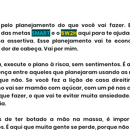
pelo planejamento do que você vai fazer. E
 das metas 
SMART
e o 
5W2H
aqui para te ajudar
a assertiva. Esse planejamento vai te econo
 dor de cabeça. Vai por mim.
 execute o plano à risca, sem sentimentos. É a
erença entre aqueles que planejaram usando as
e não. Se você fez a lição de casa direitin
o vai ser mamão com açúcar, com um pé nas cos
que fazer, o que vai te evitar muita ansiedade.
ia.
s de ter botado a mão na massa, é import
s. É aqui que muita gente se perde, porque não 