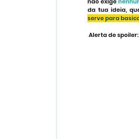
não exige 
nenhum
serve para basic
Coachadas
Chicoachi
 Alerta de spoiler: