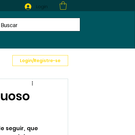
Login
Login/Registre-se
tuoso
 seguir, que 