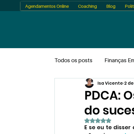
Agendamentos Online
Coaching
Blog
Polí
Todos os posts
Finanças Em
Isa Vicente
2 de
Planejamento
Ferrame
PDCA: Os
do suce
Gestão Pessoal e Profission
Avaliado com Na
E se eu te disser
Informativo
Case Stud