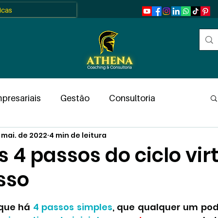
ticas
presariais
Gestão
Consultoria
 mai. de 2022
4 min de leitura
ntas
Pessoas
RH
Equipes
 4 passos do ciclo vir
sso
al
Resumos
Coaching
Guia
N de 5 estrelas.
 que há 
4 passos simples
, que qualquer um pode
y
Artigo Científico
Pesquisas
Frases