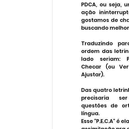
PDCA, ou seja, 
ação ininterrup
gostamos de cha
buscando melhor d
Traduzindo par
ordem das letrin
lado seriam: Pl
Checar (ou Veri
Ajustar).
Das quatro letrinh
precisaria se
questões de ort
língua.
Esse "P.E.C.A" é 
assimilação pra 