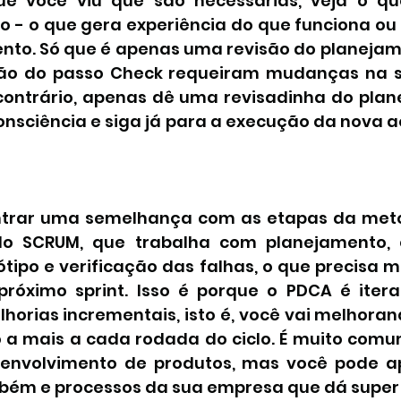
 você viu que são necessárias, veja o qu
 - o que gera experiência do que funciona ou n
nto. Só que é apenas uma revisão do planejame
ão do passo Check requeiram mudanças na s
ontrário, apenas dê uma revisadinha do plan
nsciência e siga já para a execução da nova aç
trar uma semelhança com as etapas da metodo
do SCRUM, que trabalha com planejamento, 
tipo e verificação das falhas, o que precisa m
próximo sprint. Isso é porque o PDCA é iterati
horias incrementais, isto é, você vai melhoran
a mais a cada rodada do ciclo. É muito comu
senvolvimento de produtos, mas você pode ap
bém e processos da sua empresa que dá super 