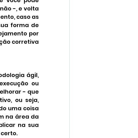
e você pode 
ão -, e volta 
nto, caso as 
ua forma de 
ejamento por 
ão corretiva 
logia ágil, 
execução ou 
elhorar - que 
vo, ou seja, 
do uma coisa 
m na área da 
licar na sua 
certo.