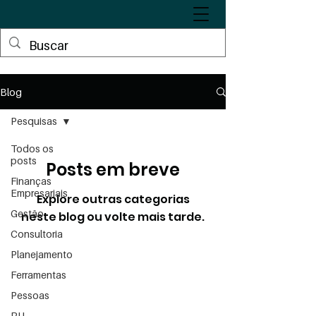
Blog
Pesquisas
Todos os
posts
Posts em breve
Finanças
Empresariais
Explore outras categorias
Gestão
neste blog ou volte mais tarde.
Consultoria
Planejamento
Ferramentas
Pessoas
RH