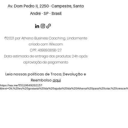
Av. Dom Pedro II, 2250 - Campestre, Santo
André - SP - Brasil
©2021 por Athena Business Coaching. Lindamente
criado com Wix.com
CPF:
469890858-27
Data estimada de entrega dos produtos: 24h após
aprovação de pagamento
Leia nossas políticas de Troca, Devolução e
Reembolso
aqui
https://wa.me/5511964920215?
&text=Oii,%20eu%20gostaria%20da%20ajuda%20da%20Athena%20para%20criar,%20crescer