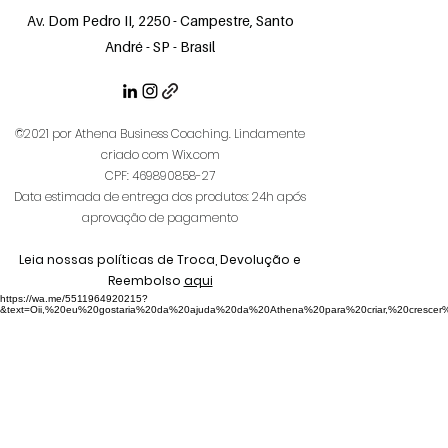
Av. Dom Pedro II, 2250 - Campestre, Santo
André - SP - Brasil
©2021 por Athena Business Coaching. Lindamente
criado com Wix.com
CPF:
469890858-27
Data estimada de entrega dos produtos: 24h após
aprovação de pagamento
Leia nossas políticas de Troca, Devolução e
Reembolso
aqui
https://wa.me/5511964920215?
&text=Oii,%20eu%20gostaria%20da%20ajuda%20da%20Athena%20para%20criar,%20crescer