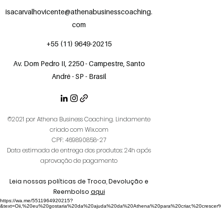
isacarvalhovicente@athenabusinesscoaching.
com
+55 (11) 9649-20215
Av. Dom Pedro II, 2250 - Campestre, Santo
André - SP - Brasil
©2021 por Athena Business Coaching. Lindamente
criado com Wix.com
CPF:
469890858-27
Data estimada de entrega dos produtos: 24h após
aprovação de pagamento
Leia nossas políticas de Troca, Devolução e
Reembolso
aqui
https://wa.me/5511964920215?
&text=Oii,%20eu%20gostaria%20da%20ajuda%20da%20Athena%20para%20criar,%20crescer