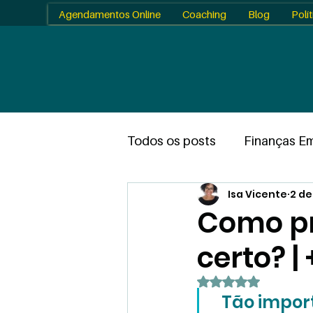
Agendamentos Online
Coaching
Blog
Polí
Todos os posts
Finanças Em
Isa Vicente
2 de
Planejamento
Ferrame
Como pri
certo? |
Gestão Pessoal e Profission
Avaliado com Na
Tão import
Informativo
Case Stud