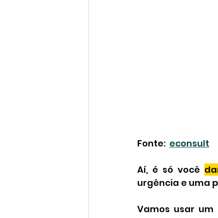
Fonte:  
econsult
Aí, é só você 
da
urgência e uma p
Vamos usar um ex