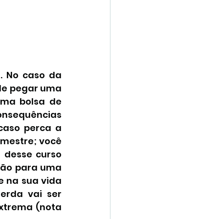
. No caso da 
ode pegar uma 
ma bolsa de 
onsequências 
caso perca a 
mestre; você 
desse curso 
ção para uma 
e na sua vida 
erda vai ser 
xtrema (nota 