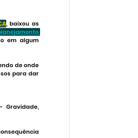
CA
, baixou as 
planejamento 
do em algum 
endo de onde 
sos para dar 
 Gravidade, 
onsequência 