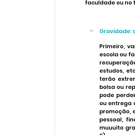
faculdade ou no 
Gravidade: 
Primeiro, v
escola ou fa
recuperação
estudos, et
terão extre
bolsa ou re
pode perde
ou entrega 
promoção, et
pessoal, fin
muuuito gra