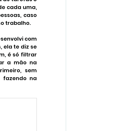
de cada uma, 
essoas, caso 
no trabalho.
senvolvi com 
ela te diz se 
 é só filtrar 
ar a mão na 
imeiro, sem 
 fazendo na 