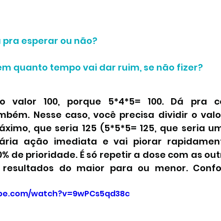
á pra esperar ou não?
m quanto tempo vai dar ruim, se não fizer?
o valor 100, porque 5*4*5= 100. Dá pra c
ém. Nesse caso, você precisa dividir o valo
áximo, que seria 125 (5*5*5= 125, que seria u
ária ação imediata e vai piorar rapidamente
0% de prioridade. É só repetir a dose com as outr
os resultados do maior para ou menor. Confo
ube.com/watch?v=9wPCs5qd38c