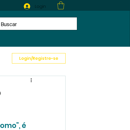
Login
Login/Registre-se
o
omo", é 