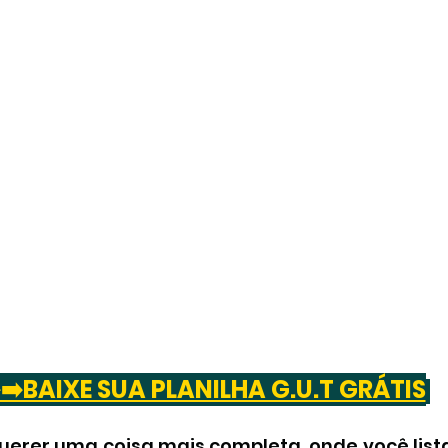
️➡️BAIXE SUA PLANILHA G.U.T GRÁTIS
erer uma coisa mais completa, onde você lista 