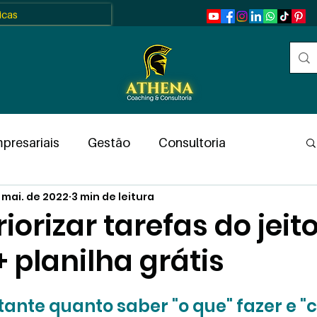
ticas
presariais
Gestão
Consultoria
 mai. de 2022
3 min de leitura
ntas
Pessoas
RH
Equipes
orizar tarefas do jeit
 + planilha grátis
al
Resumos
Coaching
Guia
N de 5 estrelas.
ante quanto saber "o que" fazer e "c
y
Artigo Científico
Pesquisas
Frases