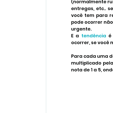
(normalmente ruim
entregas, etc.. s
você tem para re
pode ocorrer não 
urgente.
E a 
tendência 
é
ocorrer, se você 
Para cada uma de
multiplicado pela
nota de 1 a 5, on