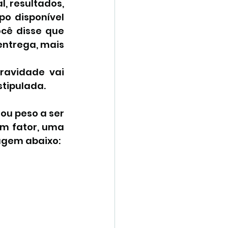
, resultados, 
o disponível 
cê disse que 
ntrega, mais 
ravidade vai 
stipulada.
u peso a ser 
m fator, uma 
magem abaixo: