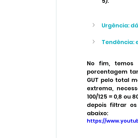
5).
Urgência: d
Tendência: e
No fim, temos 
porcentagem tamb
GUT pelo total m
extrema, necess
100/125 = 0,8 ou 8
depois filtrar 
abaixo:
https://www.yout