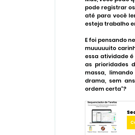
pode registrar o
até para você le
esteja trabalho e
E foi pensando ne
muuuuuito carinho
essa atividade é 
as prioridades 
massa, limando 
drama, sem ansi
ordem certa"?
Se
C