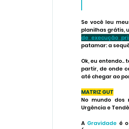
Coachadas
Chicoachi
Se você leu meus
planilhas grátis,
de execução pr
patamar: a sequê
Ok, eu entendo..
partir, de onde 
até chegar ao po
MATRIZ GUT
No mundo dos n
Urgência e Tendê
A 
Gravidade 
é o