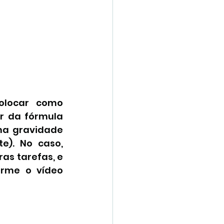
olocar como 
r da fórmula 
ma gravidade 
). No caso, 
as tarefas, e 
rme o vídeo 