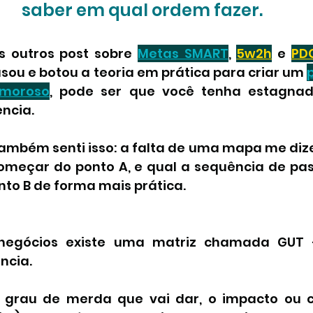
saber em qual ordem fazer. 
ng
 outros post sobre 
Metas SMART
, 
5w2h
 e 
PD
 usou e botou a teoria em prática para criar um 
imoroso
, pode ser que você tenha estagna
ncia.
 também senti isso: a falta de uma mapa me diz
começar do ponto A, e qual a sequência de pas
nto B de forma mais prática.
egócios existe uma matriz chamada GUT -
ncia. 
 grau de merda que vai dar, o impacto ou c